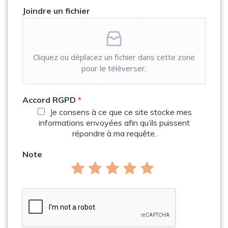
Joindre un fichier
Cliquez ou déplacez un fichier dans cette zone
pour le téléverser.
Accord RGPD
*
Je consens à ce que ce site stocke mes
informations envoyées afin qu’ils puissent
répondre à ma requête.
Note
Note
Note
Note
Note
Note
de
de
de
de
de
1
2
3
4
5
sur
sur
sur
sur
sur
5
5
5
5
5