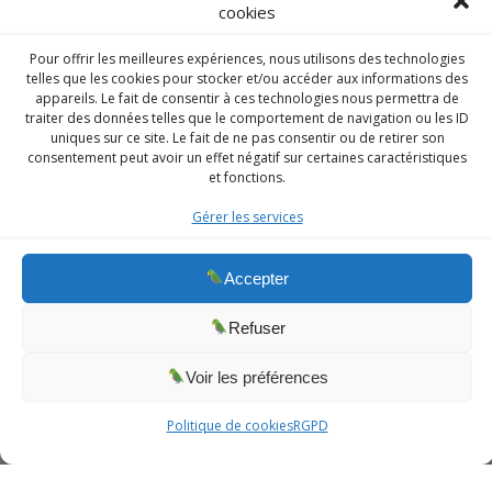
cookies
Pour offrir les meilleures expériences, nous utilisons des technologies
telles que les cookies pour stocker et/ou accéder aux informations des
appareils. Le fait de consentir à ces technologies nous permettra de
traiter des données telles que le comportement de navigation ou les ID
uniques sur ce site. Le fait de ne pas consentir ou de retirer son
consentement peut avoir un effet négatif sur certaines caractéristiques
et fonctions.
Gérer les services
CINCLUS
© 2026 CINCLUS
spécialiste de l'Inclusion des personnes en
Accepter
situation particulière - Association W133036538 .
AJCM
/
Admin
/
Intranet
Refuser
Voir les préférences
Prendre un RDV
Politique de cookies
RGPD
Division Sociale
Division Sport Santé