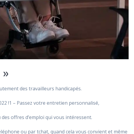
 »
crutement des travailleurs handicapés.
2 !1 – Passez votre entretien personnalisé,
des offres d’emploi qui vous intéressent.
téléphone ou par tchat, quand cela vous convient et même