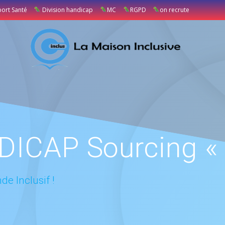
port Santé
Division handicap
MC
RGPD
on recrute
ICAP Sourcing «
e Inclusif !