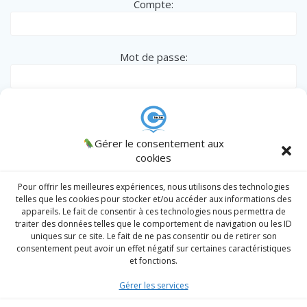
Compte:
Mot de passe:
Remember me
CINCLUS
Gérer le consentement aux
© 2026 CINCLUS
spécialiste de l'Inclusion des personnes en
cookies
situation particulière - Association W133036538 .
AJCM
/
Admin
/
Register
|
Lost password?
Intranet
Pour offrir les meilleures expériences, nous utilisons des technologies
telles que les cookies pour stocker et/ou accéder aux informations des
appareils. Le fait de consentir à ces technologies nous permettra de
traiter des données telles que le comportement de navigation ou les ID
Prendre un RDV
uniques sur ce site. Le fait de ne pas consentir ou de retirer son
consentement peut avoir un effet négatif sur certaines caractéristiques
Division Sociale
et fonctions.
Division Sport Santé
Gérer les services
Division handicap