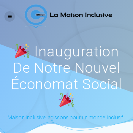
Skip
to
content
Inauguration
De Notre Nouvel
Économat Social
Maison inclusive, agissons pour un monde Inclusif !