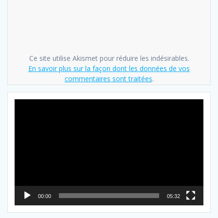
Ce site utilise Akismet pour réduire les indésirables.
En savoir plus sur la façon dont les données de vos
commentaires sont traitées
.
Lecteur
vidéo
00:00
05:32