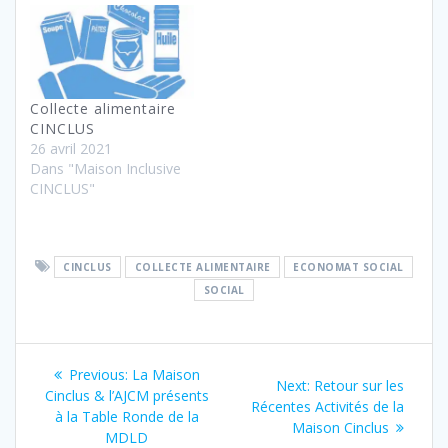
Collecte alimentaire
CINCLUS
26 avril 2021
Dans "Maison Inclusive
CINCLUS"
CINCLUS
COLLECTE ALIMENTAIRE
ECONOMAT SOCIAL
SOCIAL
Navigation
Previous
Previous:
La Maison
Next
Next:
Retour sur les
de
post:
Cinclus & l’AJCM présents
post:
Récentes Activités de la
à la Table Ronde de la
Maison Cinclus
l’article
MDLD