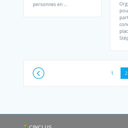
Org
personnes en …
pou
par
conc
pla
Sté
Posts
Page
P
1
2
navigation
CINCLUS