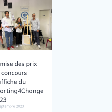
mise des prix
 concours
affiche du
orting4Change
23
eptembre 2023