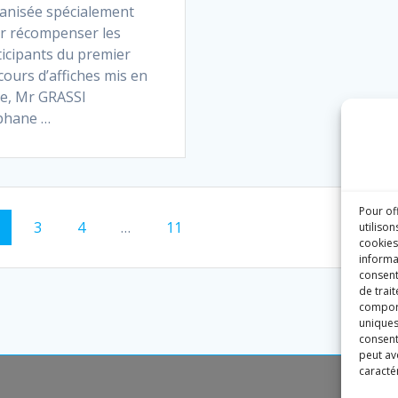
anisée spécialement
r récompenser les
ticipants du premier
ours d’affiches mis en
ce, Mr GRASSI
phane …
Pour of
age
Page
Page
Page
3
4
…
11
utilison
cookies
informa
consent
de trai
comport
uniques 
consent
peut avo
caractér