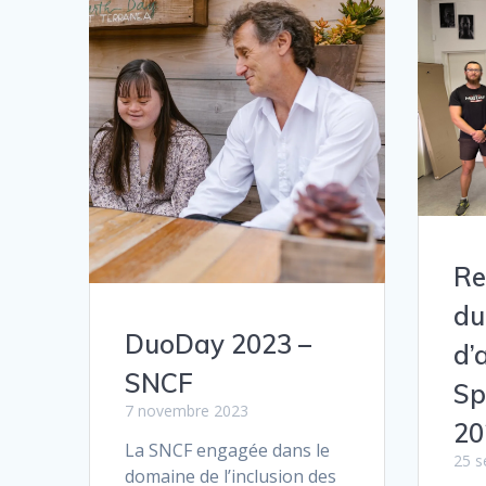
Re
du
DuoDay 2023 –
d’
SNCF
Sp
7 novembre 2023
20
La SNCF engagée dans le
25 s
domaine de l’inclusion des