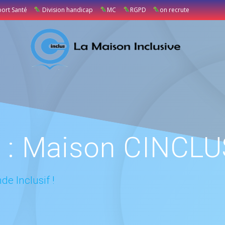
port Santé
Division handicap
MC
RGPD
on recrute
 :
Maison CINCLU
e Inclusif !