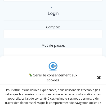
Login
Compte:
Mot de passe:
Remember me
CINCLUS
Gérer le consentement aux
© 2026 CINCLUS
spécialiste de l'Inclusion des personnes en
cookies
situation particulière - Association W133036538 .
AJCM
/
Admin
/
Register
|
Lost password?
Intranet
Pour offrir les meilleures expériences, nous utilisons des technologies
telles que les cookies pour stocker et/ou accéder aux informations des
appareils. Le fait de consentir à ces technologies nous permettra de
traiter des données telles que le comportement de navigation ou les ID
Prendre un RDV