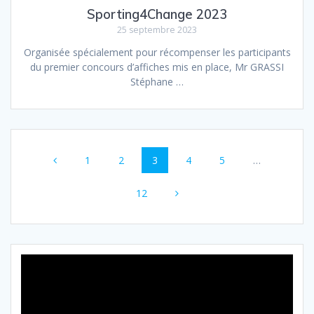
Sporting4Change 2023
25 septembre 2023
Organisée spécialement pour récompenser les participants
du premier concours d’affiches mis en place, Mr GRASSI
Stéphane …
Posts
Page
Page
Page
Page
Page
1
2
3
4
5
…
navigation
Page
12
Lecteur
vidéo