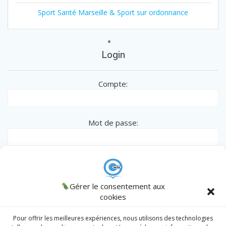
Sport Santé Marseille & Sport sur ordonnance
Login
Compte:
Mot de passe:
Remember me
CINCLUS
Gérer le consentement aux
© 2026 CINCLUS
spécialiste de l'Inclusion des personnes en
cookies
situation particulière - Association W133036538 .
AJCM
/
Admin
/
Register
|
Lost password?
Intranet
Pour offrir les meilleures expériences, nous utilisons des technologies