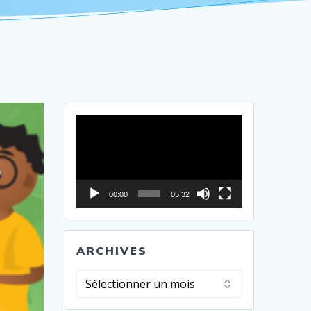
Lecteur
vidéo
00:00
05:32
ARCHIVES
Archives