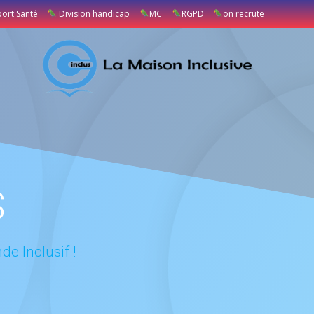
port Santé
Division handicap
MC
RGPD
on recrute
S
e Inclusif !