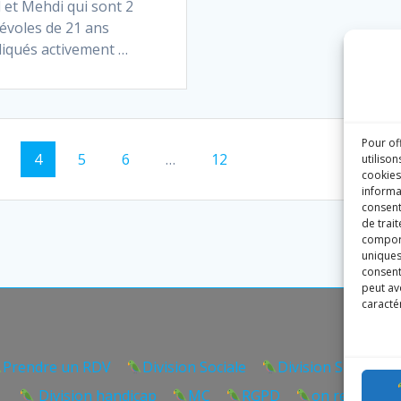
 et Mehdi qui sont 2
évoles de 21 ans
liqués activement …
Pour of
age
Page
Page
Page
Page
4
5
6
…
12
utilison
cookies
informa
consent
de trai
comport
uniques 
consent
peut avo
caractér
Prendre un RDV
Division Sociale
Division Sport San
Division handicap
MC
RGPD
on recrute