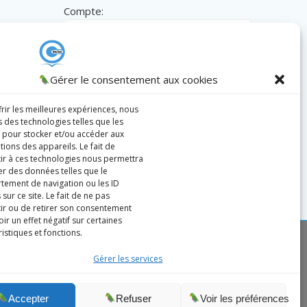
Compte:
Mot de passe:
Gérer le consentement aux cookies
frir les meilleures expériences, nous
s des technologies telles que les
Remember me
 pour stocker et/ou accéder aux
tions des appareils. Le fait de
ir à ces technologies nous permettra
ter des données telles que le
ement de navigation ou les ID
Register
|
Lost password?
sur ce site. Le fait de ne pas
ir ou de retirer son consentement
ir un effet négatif sur certaines
istiques et fonctions.
Gérer les services
té
Accepter
Refuser
Voir les préférences