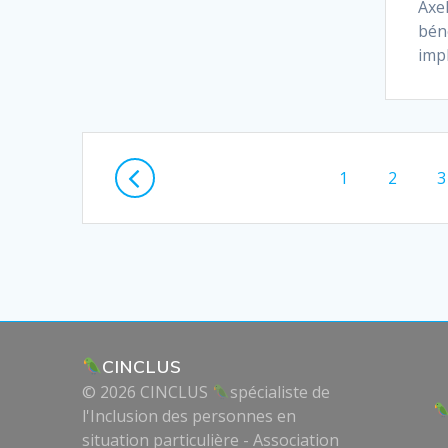
Axel
bén
imp
Posts
Page
Page
P
1
2
3
navigation
CINCLUS
© 2026 CINCLUS
spécialiste de
l'Inclusion des personnes en
situation particulière - Association