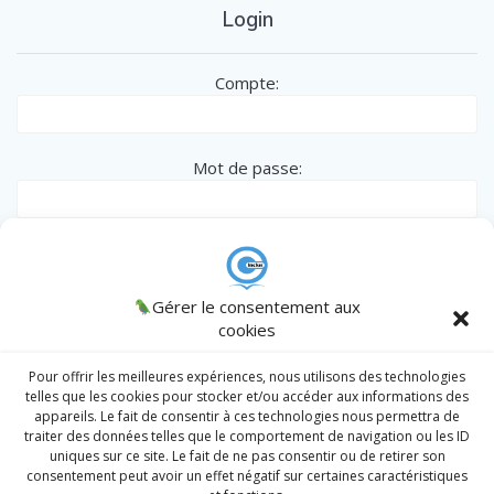
Login
Compte:
Mot de passe:
Remember me
CINCLUS
Gérer le consentement aux
© 2026 CINCLUS
spécialiste de l'Inclusion des personnes en
cookies
situation particulière - Association W133036538 .
AJCM
/
Admin
/
Register
|
Lost password?
Intranet
Pour offrir les meilleures expériences, nous utilisons des technologies
telles que les cookies pour stocker et/ou accéder aux informations des
appareils. Le fait de consentir à ces technologies nous permettra de
traiter des données telles que le comportement de navigation ou les ID
Prendre un RDV
uniques sur ce site. Le fait de ne pas consentir ou de retirer son
consentement peut avoir un effet négatif sur certaines caractéristiques
Division Sociale