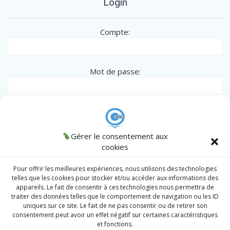
Login
Compte:
Mot de passe:
Remember me
CINCLUS
Gérer le consentement aux
© 2026 CINCLUS
spécialiste de l'Inclusion des personnes en
cookies
situation particulière - Association W133036538 .
AJCM
/
Admin
/
Register
|
Lost password?
Intranet
Pour offrir les meilleures expériences, nous utilisons des technologies
telles que les cookies pour stocker et/ou accéder aux informations des
appareils. Le fait de consentir à ces technologies nous permettra de
traiter des données telles que le comportement de navigation ou les ID
Prendre un RDV
uniques sur ce site. Le fait de ne pas consentir ou de retirer son
consentement peut avoir un effet négatif sur certaines caractéristiques
Division Sociale
et fonctions.