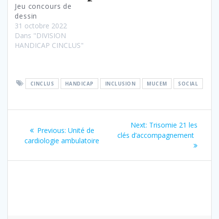
Jeu concours de
dessin
31 octobre 2022
Dans "DIVISION
HANDICAP CINCLUS"
CINCLUS
HANDICAP
INCLUSION
MUCEM
SOCIAL
Navigation
Next
Next:
Trisomie 21 les
Previous
Previous:
Unité de
de
post:
clés d’accompagnement
post:
cardiologie ambulatoire
l’article