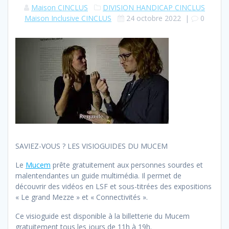
Maison CINCLUS
DIVISION HANDICAP CINCLUS
Maison Inclusive CINCLUS
24 octobre 2022
|
0
SAVIEZ-VOUS ? LES VISIOGUIDES DU MUCEM
Le
Mucem
prête gratuitement aux personnes sourdes et
malentendantes un guide multimédia. Il permet de
découvrir des vidéos en LSF et sous-titrées des expositions
« Le grand Mezze » et « Connectivités ».
Ce visioguide est disponible à la billetterie du Mucem
gratuitement tous les jours de 11h à 19h.