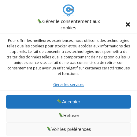
Remember me
CINCLUS
Gérer le consentement aux
© 2026 CINCLUS
spécialiste de l'Inclusion des personnes en
cookies
situation particulière - Association W133036538 .
AJCM
/
Admin
/
Register
|
Lost password?
Intranet
Pour offrir les meilleures expériences, nous utilisons des technologies
telles que les cookies pour stocker et/ou accéder aux informations des
appareils. Le fait de consentir à ces technologies nous permettra de
traiter des données telles que le comportement de navigation ou les ID
Prendre un RDV
uniques sur ce site. Le fait de ne pas consentir ou de retirer son
consentement peut avoir un effet négatif sur certaines caractéristiques
Division Sociale
et fonctions.
Division Sport Santé
Gérer les services
Division handicap
MC
Accepter
RGPD
Refuser
on recrute
Voir les préférences