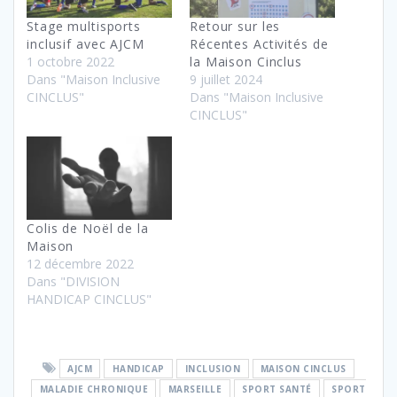
Stage multisports
Retour sur les
inclusif avec AJCM
Récentes Activités de
1 octobre 2022
la Maison Cinclus
Dans "Maison Inclusive
9 juillet 2024
CINCLUS"
Dans "Maison Inclusive
CINCLUS"
Colis de Noël de la
Maison
12 décembre 2022
Dans "DIVISION
HANDICAP CINCLUS"
AJCM
HANDICAP
INCLUSION
MAISON CINCLUS
MALADIE CHRONIQUE
MARSEILLE
SPORT SANTÉ
SPORT