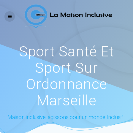
Skip
to
content
Sport Santé Et
Sport Sur
Ordonnance
Marseille
Maison inclusive, agissons pour un monde Inclusif !