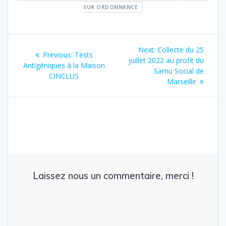
SUR ORDONNANCE
Navigation
Next
Next:
Collecte du 25
Previous
Previous:
Tests
de
post:
juillet 2022 au profit du
post:
Antigéniques à la Maison
Samu Social de
CINCLUS
l’article
Marseille
Laissez nous un commentaire, merci !