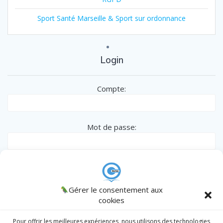
Sport Santé Marseille & Sport sur ordonnance
Login
Compte:
Mot de passe:
Remember me
CINCLUS
Gérer le consentement aux
© 2026 CINCLUS
spécialiste de l'Inclusion des personnes en
cookies
situation particulière - Association W133036538 .
AJCM
/
Admin
/
Register
|
Lost password?
Intranet
Pour offrir les meilleures expériences, nous utilisons des technologies