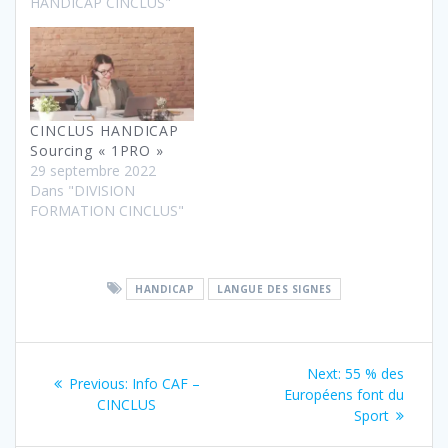
HANDICAP CINCLUS"
CINCLUS HANDICAP
Sourcing « 1PRO »
29 septembre 2022
Dans "DIVISION
FORMATION CINCLUS"
HANDICAP
LANGUE DES SIGNES
Navigation
Next
Next:
55 % des
Previous
Previous:
Info CAF –
de
post:
Européens font du
post:
CINCLUS
Sport
l’article