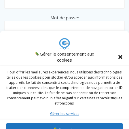
Mot de passe:
Remember me
CINCLUS
Gérer le consentement aux
© 2026 CINCLUS
spécialiste de l'Inclusion des personnes en
cookies
situation particulière - Association W133036538 .
AJCM
/
Admin
/
Register
|
Lost password?
Intranet
Pour offrir les meilleures expériences, nous utilisons des technologies
telles que les cookies pour stocker et/ou accéder aux informations des
appareils. Le fait de consentir à ces technologies nous permettra de
traiter des données telles que le comportement de navigation ou les ID
Prendre un RDV
uniques sur ce site. Le fait de ne pas consentir ou de retirer son
consentement peut avoir un effet négatif sur certaines caractéristiques
Division Sociale
et fonctions.
Division Sport Santé
Gérer les services
Division handicap
MC