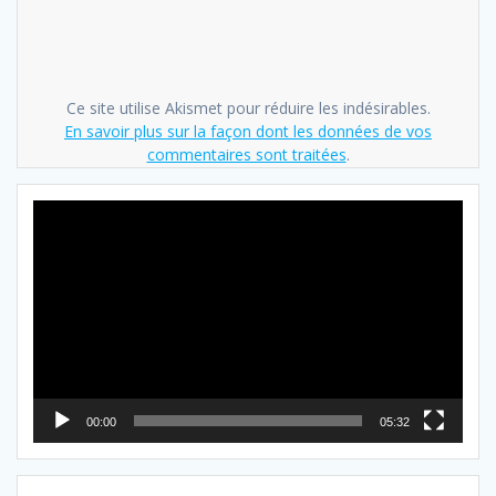
Ce site utilise Akismet pour réduire les indésirables.
En savoir plus sur la façon dont les données de vos
commentaires sont traitées
.
Lecteur
vidéo
00:00
05:32