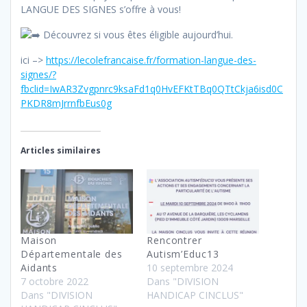
LANGUE DES SIGNES s’offre à vous!
Découvrez si vous êtes éligible aujourd’hui.
ici –>
https://lecolefrancaise.fr/formation-langue-des-
signes/?
fbclid=IwAR3Zvgpnrc9ksaFd1q0HvEFKtTBq0QTtCkja6isd0C
PKDR8mJrrnfbEus0g
Articles similaires
Maison
Rencontrer
Départementale des
Autism’Educ13
Aidants
10 septembre 2024
7 octobre 2022
Dans "DIVISION
Dans "DIVISION
HANDICAP CINCLUS"