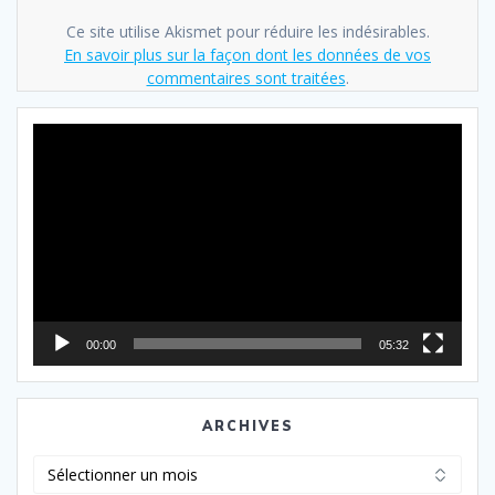
Ce site utilise Akismet pour réduire les indésirables.
En savoir plus sur la façon dont les données de vos
commentaires sont traitées
.
Lecteur
vidéo
00:00
05:32
ARCHIVES
Archives