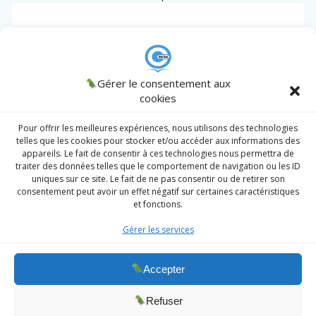
Remember me
CINCLUS
Gérer le consentement aux
© 2026 CINCLUS
spécialiste de l'Inclusion des personnes en
cookies
situation particulière - Association W133036538 .
AJCM
/
Admin
/
Register
|
Lost password?
Intranet
Pour offrir les meilleures expériences, nous utilisons des technologies
telles que les cookies pour stocker et/ou accéder aux informations des
appareils. Le fait de consentir à ces technologies nous permettra de
traiter des données telles que le comportement de navigation ou les ID
Prendre un RDV
uniques sur ce site. Le fait de ne pas consentir ou de retirer son
consentement peut avoir un effet négatif sur certaines caractéristiques
Division Sociale
et fonctions.
Division Sport Santé
Gérer les services
Division handicap
MC
Accepter
RGPD
Refuser
on recrute