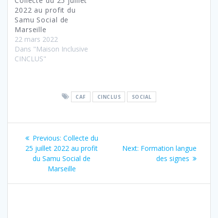
Collecte du 25 juillet
2022 au profit du
Samu Social de
Marseille
22 mars 2022
Dans "Maison Inclusive
CINCLUS"
CAF
CINCLUS
SOCIAL
Navigation
Previous
Previous:
Collecte du
de
post:
Next
25 juillet 2022 au profit
Next:
Formation langue
post:
du Samu Social de
des signes
l’article
Marseille