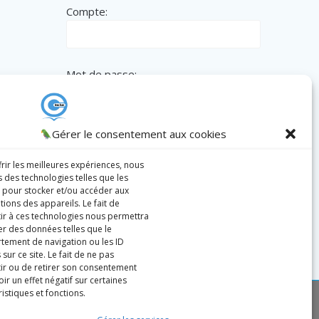
Compte:
Mot de passe:
Gérer le consentement aux cookies
Remember me
frir les meilleures expériences, nous
s des technologies telles que les
 pour stocker et/ou accéder aux
Register
|
Lost password?
tions des appareils. Le fait de
ir à ces technologies nous permettra
ter des données telles que le
ement de navigation ou les ID
sur ce site. Le fait de ne pas
ir ou de retirer son consentement
ir un effet négatif sur certaines
istiques et fonctions.