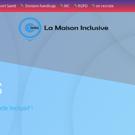
port Santé
Division handicap
MC
RGPD
on recrute
S
e Inclusif !