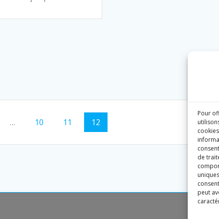
Pour of
e
Page
Page
Page
…
10
11
12
utilison
cookies
informa
consent
de trai
comport
uniques 
consent
peut avo
caractér