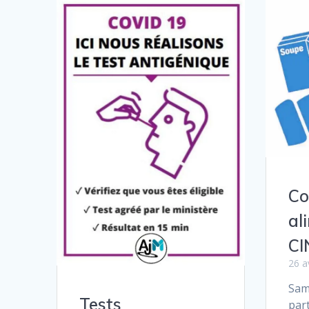
Co
al
CI
26 a
Same
Tests
part