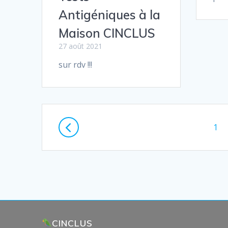
Antigéniques à la
Maison CINCLUS
27 août 2021
sur rdv !!!
Posts
Pag
1
navigation
CINCLUS